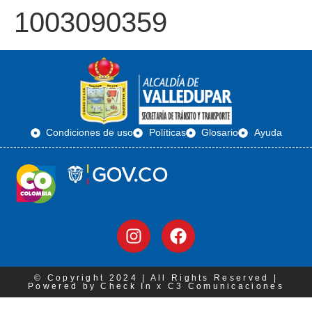
1003090359
Condiciones de uso
Políticas
Glosario
Ayuda
© Copyright 2024 | All Rights Reserved |
Powered by Check In x C3 Comunicaciones