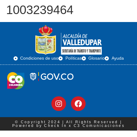
1003239464
Condiciones de uso
Políticas
Glosario
Ayuda
© Copyright 2024 | All Rights Reserved |
Powered by Check In x C3 Comunicaciones