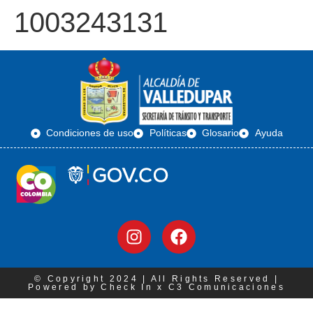
1003243131
Condiciones de uso
Políticas
Glosario
Ayuda
© Copyright 2024 | All Rights Reserved |
Powered by Check In x C3 Comunicaciones