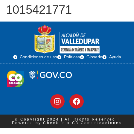
1015421771
Condiciones de uso
Políticas
Glosario
Ayuda
© Copyright 2024 | All Rights Reserved |
Powered by Check In x C3 Comunicaciones