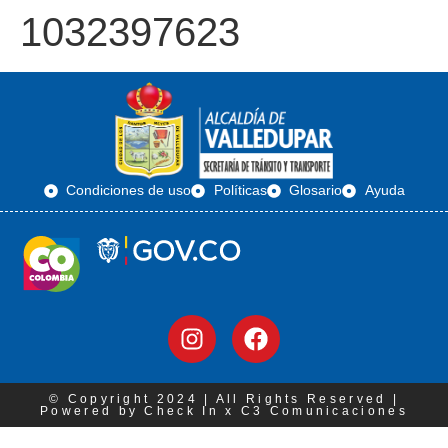
1032397623
Condiciones de uso
Políticas
Glosario
Ayuda
© Copyright 2024 | All Rights Reserved |
Powered by Check In x C3 Comunicaciones