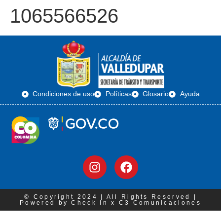
1065566526
Condiciones de uso
Políticas
Glosario
Ayuda
© Copyright 2024 | All Rights Reserved |
Powered by Check In x C3 Comunicaciones