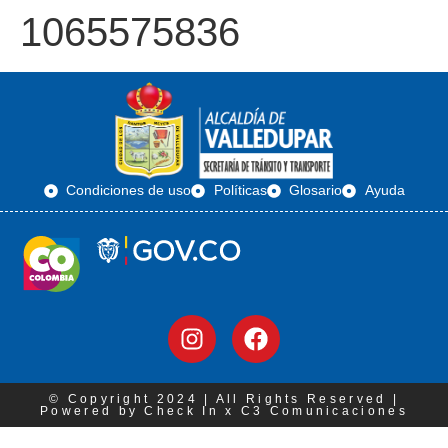
1065575836
Condiciones de uso
Políticas
Glosario
Ayuda
© Copyright 2024 | All Rights Reserved |
Powered by Check In x C3 Comunicaciones