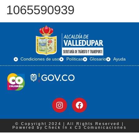
1065590939
Condiciones de uso
Políticas
Glosario
Ayuda
© Copyright 2024 | All Rights Reserved |
Powered by Check In x C3 Comunicaciones