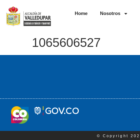
Home
Nosotros
1065606527
© Copyright 202