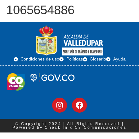
1065654886
Condiciones de uso
Políticas
Glosario
Ayuda
© Copyright 2024 | All Rights Reserved |
Powered by Check In x C3 Comunicaciones