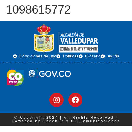
1098615772
Condiciones de uso
Políticas
Glosario
Ayuda
© Copyright 2024 | All Rights Reserved |
Powered by Check In x C3 Comunicaciones