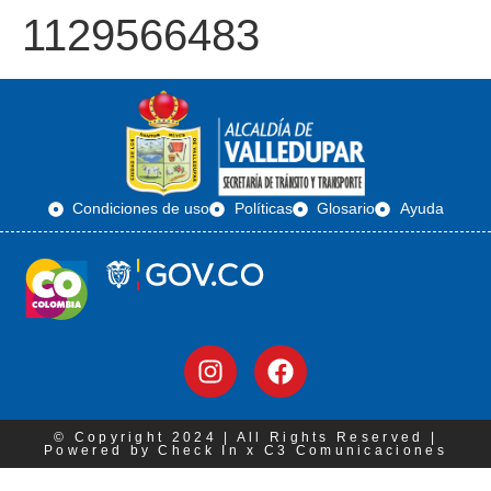
1129566483
Condiciones de uso
Políticas
Glosario
Ayuda
© Copyright 2024 | All Rights Reserved |
Powered by Check In x C3 Comunicaciones