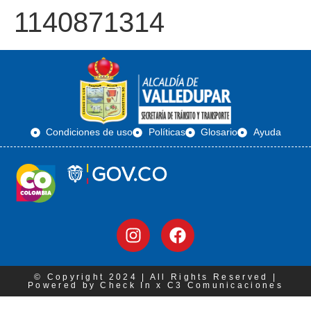
1140871314
Condiciones de uso
Políticas
Glosario
Ayuda
© Copyright 2024 | All Rights Reserved |
Powered by Check In x C3 Comunicaciones