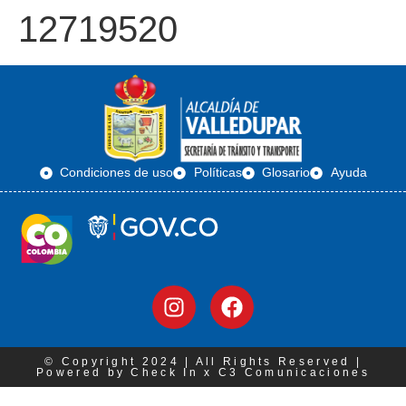
12719520
Condiciones de uso
Políticas
Glosario
Ayuda
© Copyright 2024 | All Rights Reserved |
Powered by Check In x C3 Comunicaciones