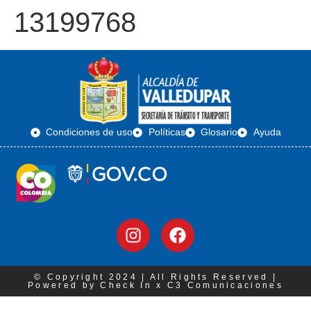
13199768
Condiciones de uso
Políticas
Glosario
Ayuda
© Copyright 2024 | All Rights Reserved |
Powered by Check In x C3 Comunicaciones