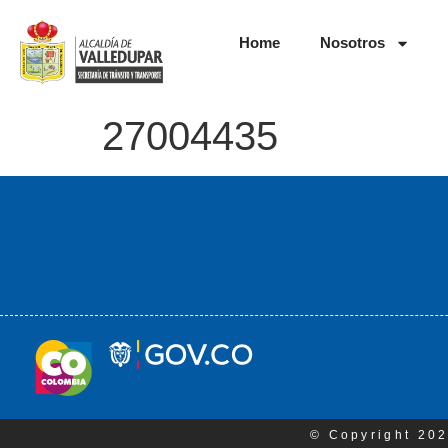
Home
Nosotros
27004435
© Copyright 202