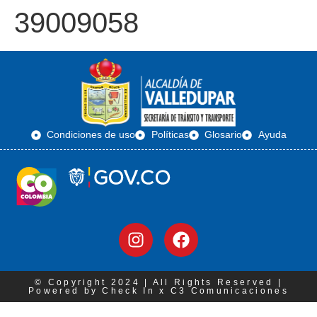
39009058
Condiciones de uso
Políticas
Glosario
Ayuda
© Copyright 2024 | All Rights Reserved |
Powered by Check In x C3 Comunicaciones