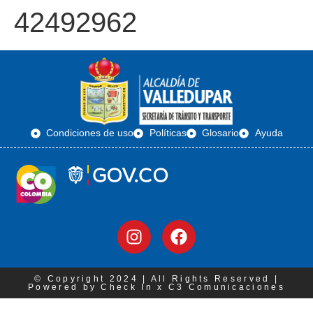
42492962
Condiciones de uso
Políticas
Glosario
Ayuda
© Copyright 2024 | All Rights Reserved |
Powered by Check In x C3 Comunicaciones