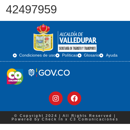
42497959
Condiciones de uso
Políticas
Glosario
Ayuda
© Copyright 2024 | All Rights Reserved |
Powered by Check In x C3 Comunicaciones