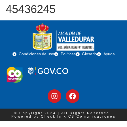
45436245
Condiciones de uso
Políticas
Glosario
Ayuda
© Copyright 2024 | All Rights Reserved |
Powered by Check In x C3 Comunicaciones