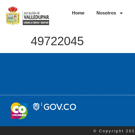
Home
Nosotros
49722045
© Copyright 202