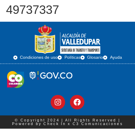
49737337
Condiciones de uso
Políticas
Glosario
Ayuda
© Copyright 2024 | All Rights Reserved |
Powered by Check In x C3 Comunicaciones