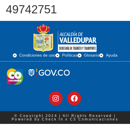
49742751
Condiciones de uso
Políticas
Glosario
Ayuda
© Copyright 2024 | All Rights Reserved |
Powered by Check In x C3 Comunicaciones