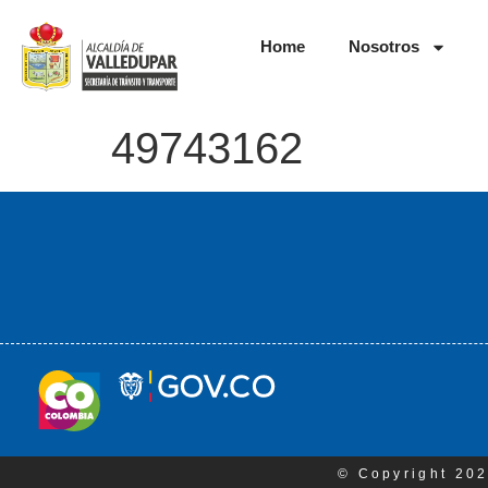
Home
Nosotros
49743162
© Copyright 202