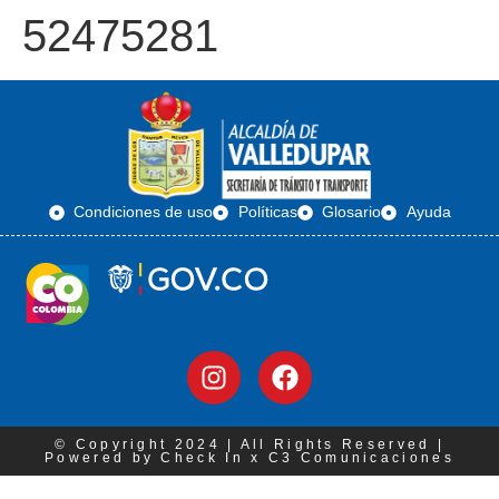
52475281
Condiciones de uso
Políticas
Glosario
Ayuda
© Copyright 2024 | All Rights Reserved |
Powered by Check In x C3 Comunicaciones