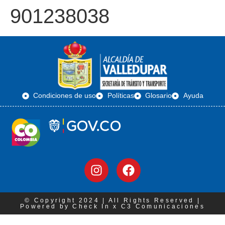
901238038
Condiciones de uso
Políticas
Glosario
Ayuda
© Copyright 2024 | All Rights Reserved |
Powered by Check In x C3 Comunicaciones