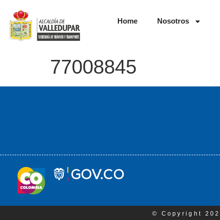
Home
Nosotros
77008845
© Copyright 202