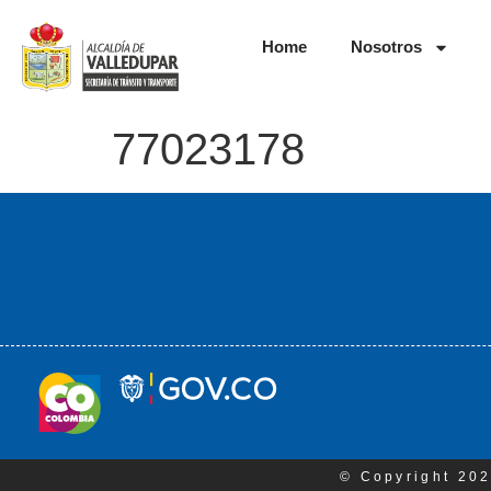
Home
Nosotros
77023178
© Copyright 202