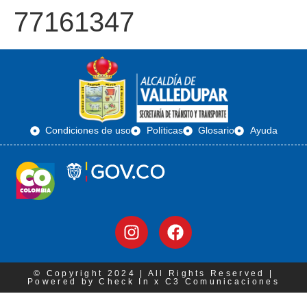
77161347
Condiciones de uso
Políticas
Glosario
Ayuda
© Copyright 2024 | All Rights Reserved |
Powered by Check In x C3 Comunicaciones