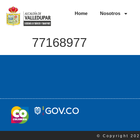
Home
Nosotros
77168977
© Copyright 202