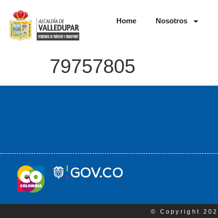
Home
Nosotros
79757805
© Copyright 202