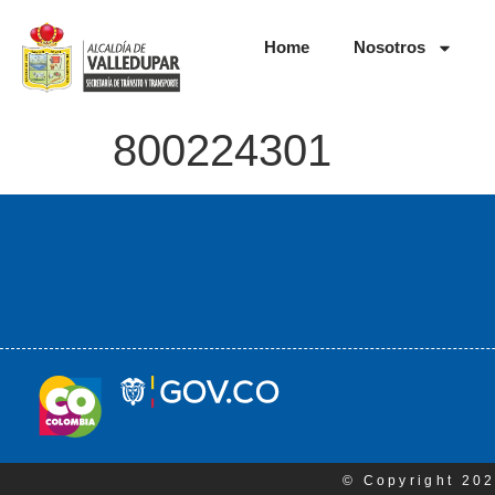
Home
Nosotros
800224301
© Copyright 202