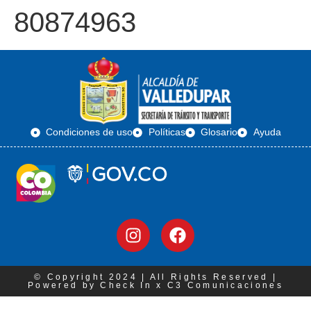
80874963
Condiciones de uso
Políticas
Glosario
Ayuda
© Copyright 2024 | All Rights Reserved |
Powered by Check In x C3 Comunicaciones