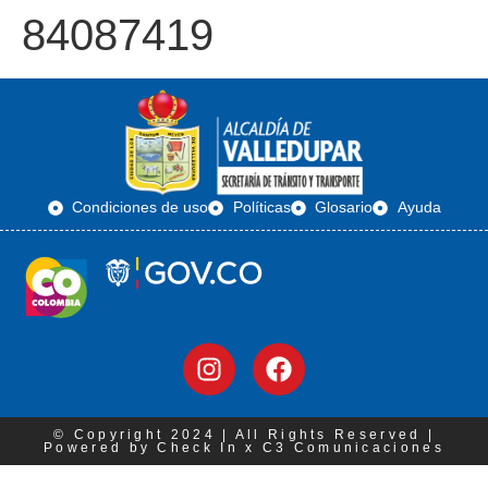
84087419
Condiciones de uso
Políticas
Glosario
Ayuda
© Copyright 2024 | All Rights Reserved |
Powered by Check In x C3 Comunicaciones