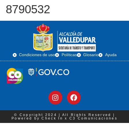
8790532
Condiciones de uso
Políticas
Glosario
Ayuda
© Copyright 2024 | All Rights Reserved |
Powered by Check In x C3 Comunicaciones