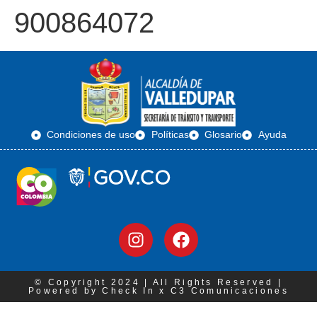
900864072
Condiciones de uso
Políticas
Glosario
Ayuda
© Copyright 2024 | All Rights Reserved |
Powered by Check In x C3 Comunicaciones