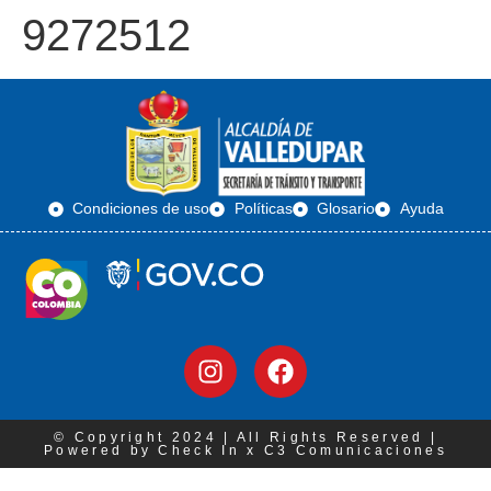
9272512
Condiciones de uso
Políticas
Glosario
Ayuda
© Copyright 2024 | All Rights Reserved |
Powered by Check In x C3 Comunicaciones