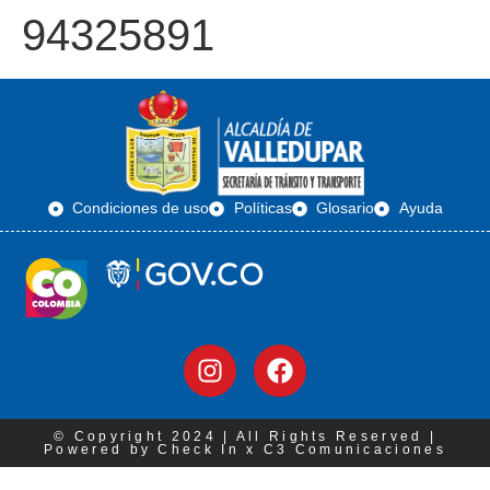
94325891
Condiciones de uso
Políticas
Glosario
Ayuda
© Copyright 2024 | All Rights Reserved |
Powered by Check In x C3 Comunicaciones