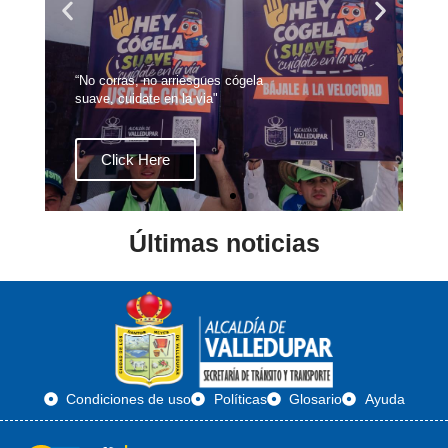
“No corras, no arriesgues cógela
suave, cuidate en la via"
Click Here
Últimas noticias
Condiciones de uso
Políticas
Glosario
Ayuda