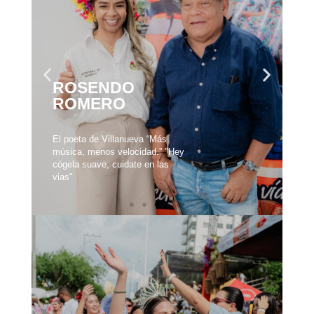
ROSENDO
ROMERO
El poeta de Villanueva “Más
música, menos velocidad.” "Hey
cógela suave, cuidate en las
vias"