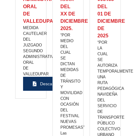
ORAL
DEL
DEL
DE
XX DE
01 DE
VALLEDUPAR
DICIEMBRE
DICIEMBRE
MEDIDA
2025.
DE
CAUTELAER
“POR
2025
DEL
MEDIO
“POR
JUZGADO
DEL
LA
SEGUNDO
CUAL
CUAL
ADMINISTRATIVO
SE
SE
ORAL
DICTAN
AUTORIZA
DE
MEDIDAS
TEMPORALMENTE
VALLEDUPAR
DE
UNA
TRÁNSITO
RUTA
Descargar
Y
PEDAGÓGICA
MOVILIDAD
NAVIDEÑA
CON
DEL
OCASIÓN
SERVICIO
DEL
DE
FESTIVAL
TRANSPORTE
NUEVAS
PÚBLICO
PROMESAS”
COLECTIVO
Las
URBANO