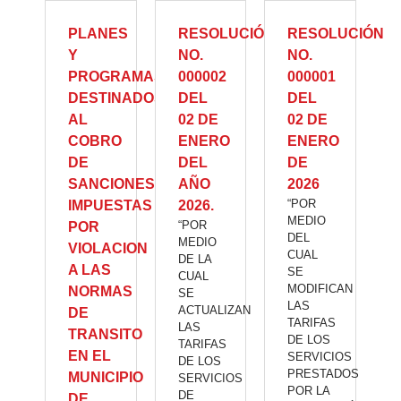
PLANES
RESOLUCIÓN
RESOLUCIÓN
Y
NO.
NO.
PROGRAMAS
000002
000001
DESTINADOS
DEL
DEL
AL
02 DE
02 DE
COBRO
ENERO
ENERO
DE
DEL
DE
SANCIONES
AÑO
2026
“POR
IMPUESTAS
2026.
MEDIO
“POR
POR
DEL
MEDIO
VIOLACION
CUAL
DE LA
A LAS
SE
CUAL
MODIFICAN
NORMAS
SE
LAS
ACTUALIZAN
DE
TARIFAS
LAS
TRANSITO
DE LOS
TARIFAS
EN EL
SERVICIOS
DE LOS
PRESTADOS
MUNICIPIO
SERVICIOS
POR LA
DE
DE