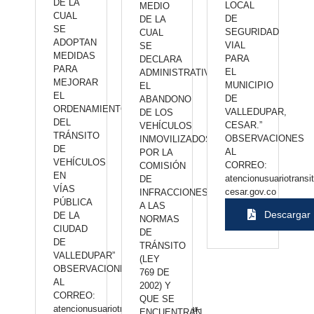
DE LA
LOCAL
MEDIO
CUAL
DE
DE LA
SE
SEGURIDAD
CUAL
ADOPTAN
VIAL
SE
MEDIDAS
PARA
DECLARA
PARA
EL
ADMINISTRATIVAMENTE
MEJORAR
MUNICIPIO
EL
EL
DE
ABANDONO
ORDENAMIENTO
VALLEDUPAR,
DE LOS
DEL
CESAR.”
VEHÍCULOS
TRÁNSITO
OBSERVACIONES
INMOVILIZADOS
DE
AL
POR LA
VEHÍCULOS
CORREO:
COMISIÓN
EN
atencionusuariotransi
DE
VÍAS
cesar.gov.co
INFRACCIONES
PÚBLICA
A LAS
Descargar
DE LA
NORMAS
CIUDAD
DE
DE
TRÁNSITO
VALLEDUPAR”
(LEY
OBSERVACIONES
769 DE
AL
2002) Y
CORREO:
QUE SE
atencionusuariotransito@valledupar-
ENCUENTRAN