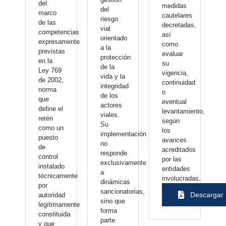
del
medidas
del
marco
cautelares
riesgo
de las
decretadas,
vial
competencias
así
orientado
expresamente
como
a la
previstas
evaluar
protección
en la
su
de la
Ley 769
vigencia,
vida y la
de 2002,
continuidad
integridad
norma
o
de los
que
eventual
actores
define el
levantamiento,
viales.
retén
según
Su
como un
los
implementación
puesto
avances
no
de
acreditados
responde
control
por las
exclusivamente
instalado
entidades
a
técnicamente
involucradas.
dinámicas
por
sancionatorias,
Descargar
autoridad
sino que
legítimamente
forma
constituida
parte
y que