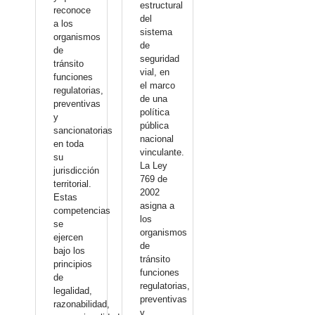
estructural
reconoce
del
a los
sistema
organismos
de
de
seguridad
tránsito
vial, en
funciones
el marco
regulatorias,
de una
preventivas
política
y
pública
sancionatorias
nacional
en toda
vinculante.
su
La Ley
jurisdicción
769 de
territorial.
2002
Estas
asigna a
competencias
los
se
organismos
ejercen
de
bajo los
tránsito
principios
funciones
de
regulatorias,
legalidad,
preventivas
razonabilidad,
y