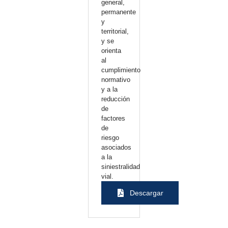
general,
permanente
y
territorial,
y se
orienta
al
cumplimiento
normativo
y a la
reducción
de
factores
de
riesgo
asociados
a la
siniestralidad
vial.
Descargar