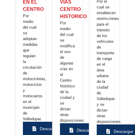
Por el
EN EL
VIAS
cual se
CENTRO
CENTRO
establecen
Por
HISTORICO
restricciones
medio
Por
para el
del cual
medio
tránsito
se
del cual
de los
adoptan
se
vehículos
medidas
modifica
de
que
el uso
transporte
regulan
de
de carga
la
algunas
en el
circulación
vías en
área
de
el
urbana
motocicletas,
Centro
de la
motociclos
histórico
ciudad
y
de la
de
motocarros
ciudad y
Valledupar
en el
se
y se
municipio
dictan
dictan
de
otras
otras
Valledupar.
disposiciones.
disposiciones.
Descargar
Descargar
Descargar