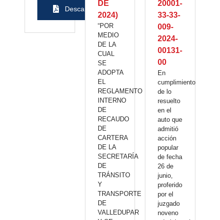
DE
20001-
Descargar
2024)
33-33-
“POR
009-
MEDIO
2024-
DE LA
00131-
CUAL
00
SE
ADOPTA
En
EL
cumplimiento
REGLAMENTO
de lo
INTERNO
resuelto
DE
en el
RECAUDO
auto que
DE
admitió
CARTERA
acción
DE LA
popular
SECRETARÍA
de fecha
DE
26 de
TRÁNSITO
junio,
Y
proferido
TRANSPORTE
por el
DE
juzgado
VALLEDUPAR
noveno