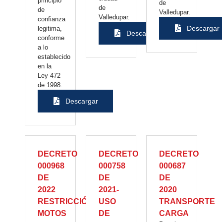
principio
de
de
de
Valledupar.
Valledupar.
confianza
Descargar
legitima,
Descargar
conforme
a lo
establecido
en la
Ley 472
de 1998.
Descargar
DECRETO
DECRETO
DECRETO
000968
000758
000687
DE
DE
DE
2022
2021-
2020
RESTRICCIÓN
USO
TRANSPORTE
MOTOS
DE
CARGA