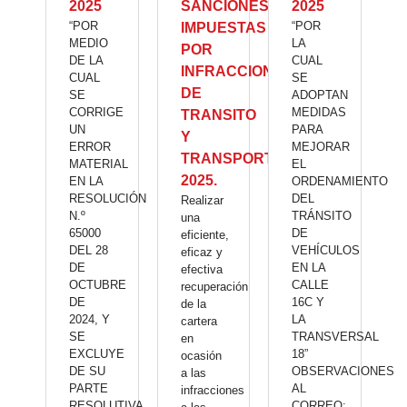
2025
SANCIONES
2025
“POR
“POR
IMPUESTAS
MEDIO
LA
POR
DE LA
CUAL
INFRACCIONES
CUAL
SE
DE
SE
ADOPTAN
CORRIGE
MEDIDAS
TRANSITO
UN
PARA
Y
ERROR
MEJORAR
TRANSPORTE
MATERIAL
EL
2025.
EN LA
ORDENAMIENTO
RESOLUCIÓN
DEL
Realizar
N.º
TRÁNSITO
una
65000
DE
eficiente,
DEL 28
VEHÍCULOS
eficaz y
DE
EN LA
efectiva
OCTUBRE
CALLE
recuperación
DE
16C Y
de la
2024, Y
LA
cartera
SE
TRANSVERSAL
en
EXCLUYE
18”
ocasión
DE SU
OBSERVACIONES
a las
PARTE
AL
infracciones
RESOLUTIVA
CORREO: