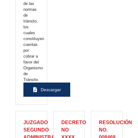
de las
normas
de
tránsito,
los
cuales
constituyen
cuentas
por
cobrar a
favor del
Organismo
de
Tránsito.
Descargar
JUZGADO
DECRETO
RESOLUCIÓN
SEGUNDO
NO
NO.
ADMINISTRATIVO
XXXX
008468