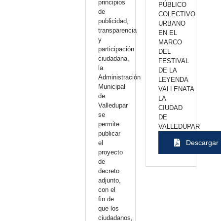
principios
PÚBLICO
de
COLECTIVO
publicidad,
URBANO
transparencia
EN EL
y
MARCO
participación
DEL
ciudadana,
FESTIVAL
la
DE LA
Administración
LEYENDA
Municipal
VALLENATA
de
LA
Valledupar
CIUDAD
se
DE
permite
VALLEDUPAR
publicar
Descargar
el
proyecto
de
decreto
adjunto,
con el
fin de
que los
ciudadanos,