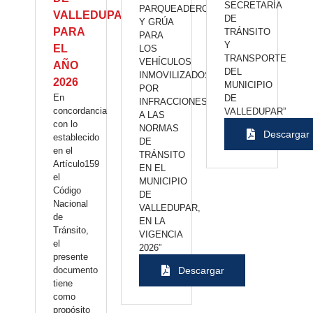
SECRETARÍA
PARQUEADERO
VALLEDUPAR
DE
Y GRÚA
PARA
TRÁNSITO
PARA
Y
EL
LOS
TRANSPORTE
VEHÍCULOS
AÑO
DEL
INMOVILIZADOS
2026
MUNICIPIO
POR
En
DE
INFRACCIONES
concordancia
VALLEDUPAR”
A LAS
con lo
NORMAS
Descargar
establecido
DE
en el
TRÁNSITO
Artículo159
EN EL
el
MUNICIPIO
Código
DE
Nacional
VALLEDUPAR,
de
EN LA
Tránsito,
VIGENCIA
el
2026”
presente
documento
Descargar
tiene
como
propósito