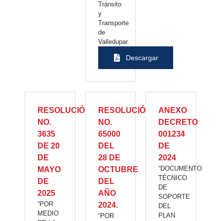
Tránsito
y
Transporte
de
Valledupar.
Descargar
RESOLUCIÓN
RESOLUCIÓN
ANEXO
NO.
NO.
DECRETO
3635
65000
001234
DE 20
DEL
DE
DE
28 DE
2024
“DOCUMENTO
MAYO
OCTUBRE
TÉCNICO
DE
DEL
DE
2025
AÑO
SOPORTE
“POR
2024.
DEL
MEDIO
PLAN
“POR