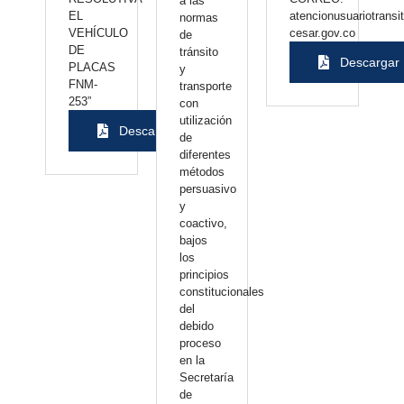
a las
EL
atencionusuariotransi
normas
VEHÍCULO
cesar.gov.co
de
DE
tránsito
Descargar
PLACAS
y
FNM-
transporte
253”
con
utilización
Descargar
de
diferentes
métodos
persuasivo
y
coactivo,
bajos
los
principios
constitucionales
del
debido
proceso
en la
Secretaría
de