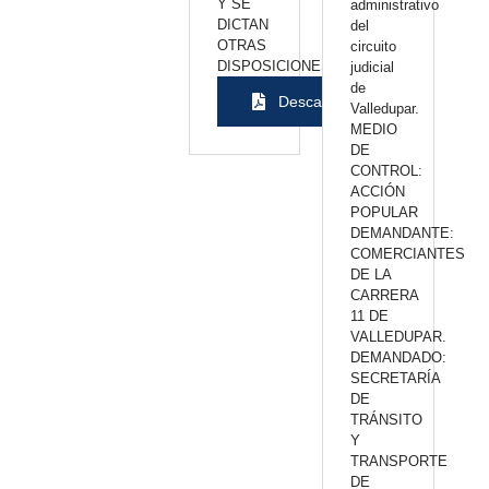
Y SE
administrativo
DICTAN
del
OTRAS
circuito
DISPOSICIONES”
judicial
de
Descargar
Valledupar.
MEDIO
DE
CONTROL:
ACCIÓN
POPULAR
DEMANDANTE:
COMERCIANTES
DE LA
CARRERA
11 DE
VALLEDUPAR.
DEMANDADO:
SECRETARÍA
DE
TRÁNSITO
Y
TRANSPORTE
DE