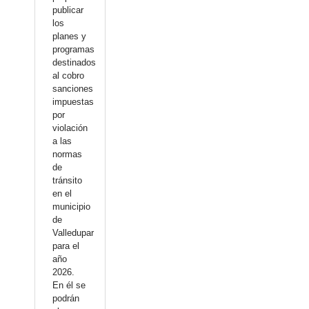
publicar
los
planes y
programas
destinados
al cobro
sanciones
impuestas
por
violación
a las
normas
de
tránsito
en el
municipio
de
Valledupar
para el
año
2026.
En él se
podrán