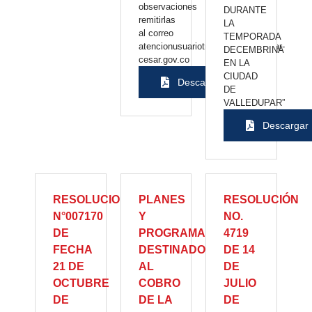
observaciones
DURANTE
remitirlas
LA
al correo
TEMPORADA
atencionusuariotransito@valledupar-
DECEMBRINA
cesar.gov.co
EN LA
CIUDAD
Descargar
DE
VALLEDUPAR”
Descargar
RESOLUCION
PLANES
RESOLUCIÓN
N°007170
Y
NO.
DE
PROGRAMAS
4719
FECHA
DESTINADOS
DE 14
21 DE
AL
DE
OCTUBRE
COBRO
JULIO
DE
DE LA
DE