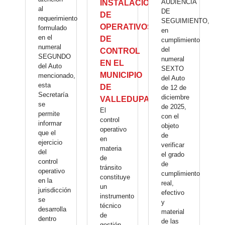
AUDIENCIA
INSTALACIÓN
al
DE
DE
requerimiento
SEGUIMIENTO,
OPERATIVOS
formulado
en
en el
DE
cumplimiento
numeral
del
CONTROL
SEGUNDO
numeral
EN EL
del Auto
SEXTO
MUNICIPIO
mencionado,
del Auto
esta
DE
de 12 de
Secretaría
diciembre
VALLEDUPAR.
se
de 2025,
El
permite
con el
control
informar
objeto
operativo
que el
de
en
ejercicio
verificar
materia
del
el grado
de
control
de
tránsito
operativo
cumplimiento
constituye
en la
real,
un
jurisdicción
efectivo
instrumento
se
y
técnico
desarrolla
material
de
dentro
de las
gestión