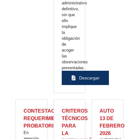
administrativo
definitivo,
sin que
ello
implique
la
obligación
de
acoger
las
observaciones
presentadas.
Descargar
CONTESTACION
CRITEROS
AUTO
REQUERIMIENTO
TÉCNICOS
13 DE
PROBATORIO
PARA
FEBRERO
En
LA
2026
atención