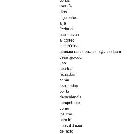
de los
tres (3)
días
siguientes
a la
fecha de
publicación
al correo
electrónico:
atencionusuariotransito@valledupar-
cesar.gov.co.
Los
aportes
recibidos
serán
analizados
por la
dependencia
competente
como
insumo
para la
consolidación
del acto