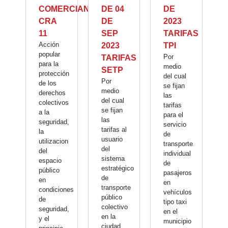
COMERCIANTES
DE 04
DE
CRA
DE
2023
11
SEP
TARIFAS
Acción
2023
TPI
popular
Por
TARIFAS
para la
medio
SETP
protección
del cual
Por
de los
se fijan
medio
derechos
las
del cual
colectivos
tarifas
se fijan
a la
para el
las
seguridad,
servicio
tarifas al
la
de
usuario
utilizacion
transporte
del
del
individual
sistema
espacio
de
estratégico
público
pasajeros
de
en
en
transporte
condiciones
vehículos
público
de
tipo taxi
colectivo
seguridad,
en el
en la
y el
municipio
ciudad