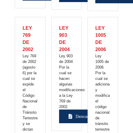
LEY
LEY
LEY
769
903
1005
DE
DE
DE
2002
2004
2006
Ley 769
Ley 903
Ley
de 2002
de 2004
1005 de
(agosto
Por la
2006
6) por la
cual se
Por la
cual se
hacen
cual se
expide
algunas
adiciona
el
modificaciones
y
Código
a la Ley
modifica
Nacional
769 de
el
de
2002.
código
Tránsito
nacional
Descargar
Terrestre
de
y se
tránsito
dictan
terrestre