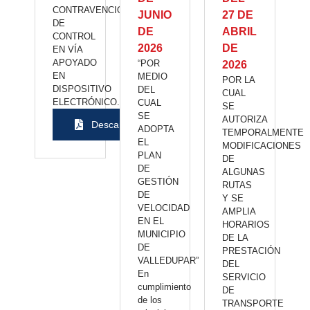
CONTRAVENCIONAL
JUNIO
27 DE
DE
DE
ABRIL
CONTROL
2026
DE
EN VÍA
APOYADO
“POR
2026
EN
MEDIO
POR LA
DISPOSITIVO
DEL
CUAL
ELECTRÓNICO.
CUAL
SE
SE
AUTORIZA
Descargar
ADOPTA
TEMPORALMENTE
EL
MODIFICACIONES
PLAN
DE
DE
ALGUNAS
GESTIÓN
RUTAS
DE
Y SE
VELOCIDAD
AMPLIA
EN EL
HORARIOS
MUNICIPIO
DE LA
DE
PRESTACIÓN
VALLEDUPAR”
DEL
En
SERVICIO
cumplimiento
DE
de los
TRANSPORTE