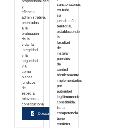
proporcionalidad
sancionatorias
y
en toda
eficacia
su
administrativa,
jurisdicción
orientadas
territorial,
a la
estableciendo
protección
la
de la
facultad
vida, la
de
integridad
instalar
y la
puestos
seguridad
de
vial
control
como
técnicamente
bienes
implementados
jurídicos
por
de
autoridad
especial
legítimamente
relevancia
constituida.
constitucional.
Esta
competencia
Descargar
tiene
carácter