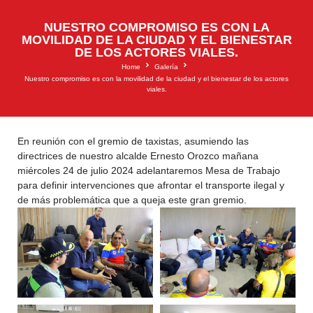
NUESTRO COMPROMISO ES CON LA
MOVILIDAD DE LA CIUDAD Y EL BIENESTAR
DE LOS ACTORES VIALES.
Home
Galería
Nuestro compromiso es con la movilidad de la ciudad y el bienestar de los actores
viales.
En reunión con el gremio de taxistas, asumiendo las
directrices de nuestro alcalde Ernesto Orozco mañana
miércoles 24 de julio 2024 adelantaremos Mesa de Trabajo
para definir intervenciones que afrontar el transporte ilegal y
de más problemática que a queja este gran gremio.