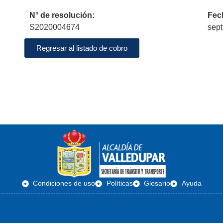
N° de resolución:
Fec
S2020004674
sept
Regresar al listado de cobro
Condiciones de uso
Políticas
Glosario
Ayuda