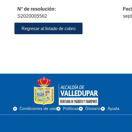
N° de resolución:
Fec
S2020005562
sept
Regresar al listado de cobro
Condiciones de uso
Políticas
Glosario
Ayuda