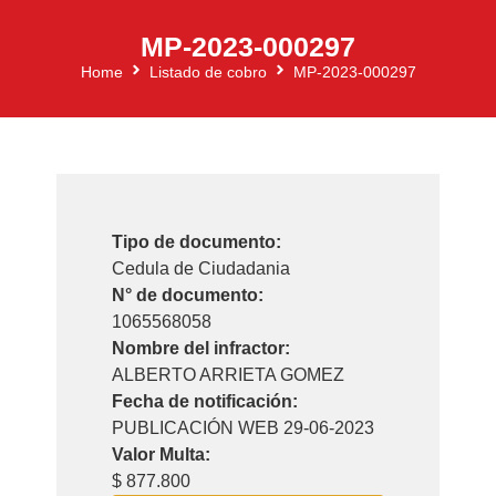
MP-2023-000297
Home
Listado de cobro
MP-2023-000297
Tipo de documento:
Cedula de Ciudadania
N° de documento:
1065568058
Nombre del infractor:
ALBERTO ARRIETA GOMEZ
Fecha de notificación:
PUBLICACIÓN WEB 29-06-2023
Valor Multa:
$ 877.800