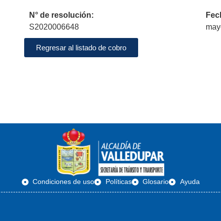
N° de resolución:
Fec
S2020006648
may
Regresar al listado de cobro
Condiciones de uso
Políticas
Glosario
Ayuda