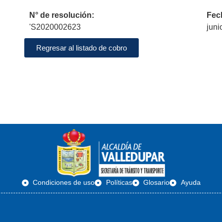
N° de resolución:
Fec
'S2020002623
juni
Regresar al listado de cobro
Condiciones de uso
Políticas
Glosario
Ayuda