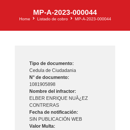
MP-A-2023-000044
Home
Listado de cobro
MP-A-2023-000044
Tipo de documento:
Cedula de Ciudadania
N° de documento:
1081905898
Nombre del infractor:
ELBER ENRIQUE NUÂ¿EZ
CONTRERAS
Fecha de notificación:
SIN PUBLICACIÓN WEB
Valor Multa: