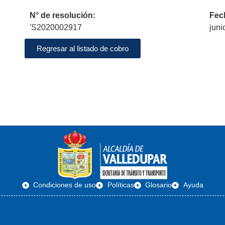
N° de resolución:
Fec
'S2020002917
juni
Regresar al listado de cobro
Condiciones de uso
Políticas
Glosario
Ayuda