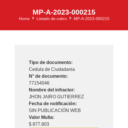
MP-A-2023-000215
Home
Listado de cobro
MP-A-2023-000215
Tipo de documento:
Cedula de Ciudadania
N° de documento:
77154046
Nombre del infractor:
JHON JAIRO GUTIERREZ
Fecha de notificación:
SIN PUBLICACIÓN WEB
Valor Multa:
$ 877.803