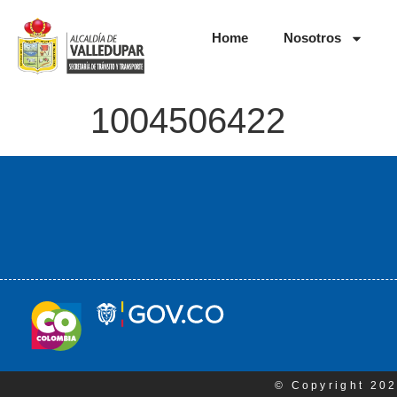
Home
Nosotros
1004506422
© Copyright 202